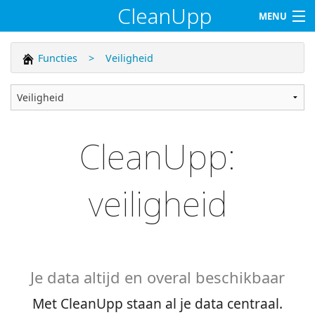
CleanUpp
MENU
Home
Functies
>
Veiligheid
Functies
Klanten
CleanUpp:
Tarieven
veiligheid
Support
Contact
Klant worden
Je data altijd en overal beschikbaar
Log in
Met CleanUpp staan al je data centraal.