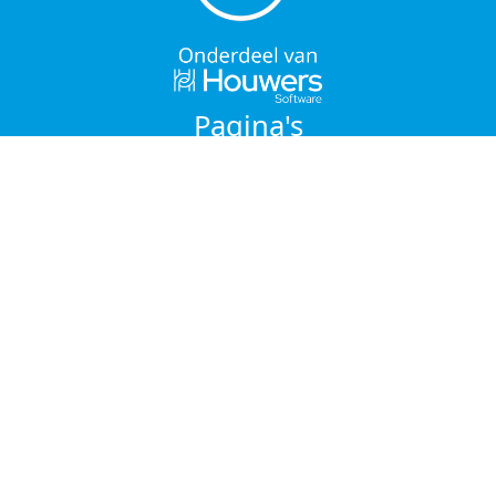
Pagina's
Home
Functies van de app
Support
Contact
Algemene Voorwaarden
Privacy
Contact
CleanIT Solutions BV
Emrikweg 9
2031 BT Haarlem