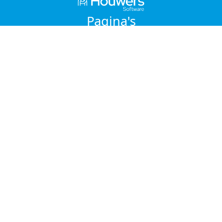
Pagina's
Home
Functies van de app
Support
Contact
Algemene Voorwaarden
Privacy
Contact
CleanIT Solutions BV
Emrikweg 9
2031 BT Haarlem
Nederland