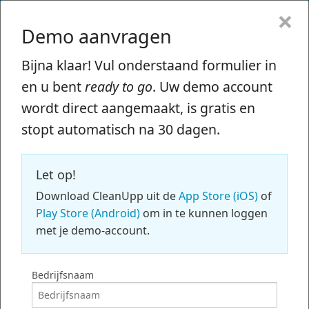
CleanUpp
×
MENU
Demo aanvragen
Home
Bijna klaar! Vul onderstaand formulier in
Functies
en u bent
ready to go
. Uw demo account
wordt direct aangemaakt, is gratis en
Klanten
stopt automatisch na 30 dagen.
Tarieven
Let op!
Support
Download CleanUpp uit de
App Store (iOS)
of
Play Store (Android)
om in te kunnen loggen
Contact
met je demo-account.
Klant worden
Bedrijfsnaam
Beschikbaar voor:
Log in