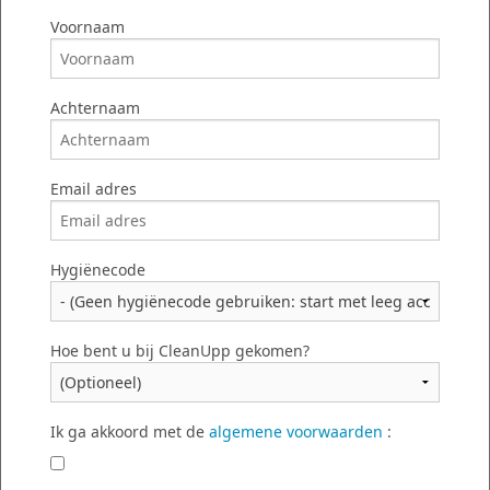
Voornaam
Achternaam
Email adres
Hygiënecode
Met
CleanUpp
is het voor ondernemers
mogelijk om HACCP administratie digitaal bij
Hoe bent u bij CleanUpp gekomen?
te houden (bijvoorbeeld schoonmaak- en
temperatuurlijsten). Het is niet langer nodig
mappen vol papier te bewaren. Dankzij
Ik ga akkoord met de
algemene voorwaarden
:
CleanUpp kunt u efficiënter, sneller en veiliger